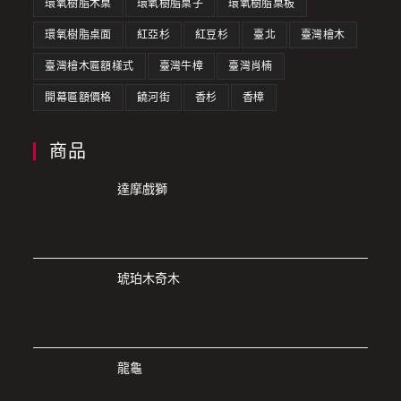
環氧樹脂木桌
環氧樹脂桌子
環氧樹脂桌板
環氧樹脂桌面
紅亞杉
紅豆杉
臺北
臺灣檜木
臺灣檜木匾額樣式
臺灣牛樟
臺灣肖楠
開幕匾額價格
饒河街
香杉
香樟
商品
達摩戲獅
琥珀木奇木
龍龜