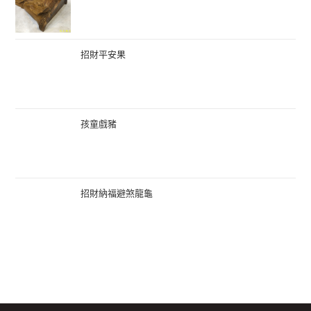
招財平安果
孩童戲豬
招財納福避煞龍龜