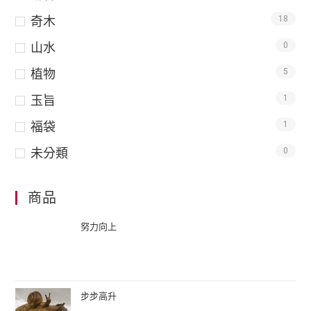
奇木
18
山水
0
植物
5
玉旨
1
福袋
1
未分類
0
商品
努力向上
步步高升