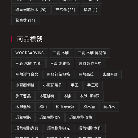
環氧樹脂原木
(20)
神佛像
(23)
福袋
(1)
聚寶盆
(11)
商品標籤
WOODCARVING
三義 木雕
三義 木雕 博物館
三義 木雕 老 街
三義 木雕街
匾額製作台中
匾額製作台北
匾額訂做價格
匾額高雄
宮廟匾額
小匾額價格
小匾額製作
手工
手工藝
手工藝品
木匾雕刻
木雕
木雕 博物館
木雕藝術
松山
松山奉天宮
樟木瘤
琥珀木
環氧樹脂
環氧樹脂DIY
環氧樹脂價格
環氧樹脂家具
環氧樹脂拋光
環氧樹脂木作