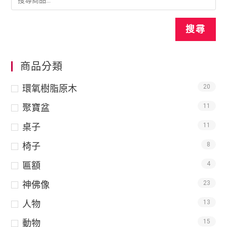
搜尋
商品分類
環氧樹脂原木
20
聚寶盆
11
桌子
11
椅子
8
匾額
4
神佛像
23
人物
13
動物
15