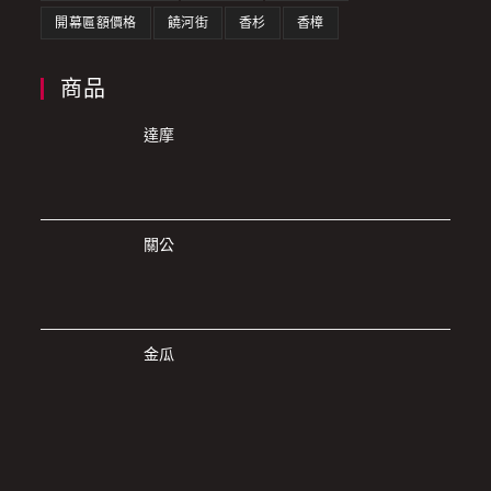
開幕匾額價格
饒河街
香杉
香樟
商品
達摩
關公
金瓜