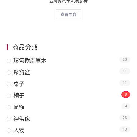
臺灣肖楠環氧樹脂椅
查看內容
商品分類
環氧樹脂原木
20
聚寶盆
11
桌子
11
椅子
8
匾額
4
神佛像
23
人物
13