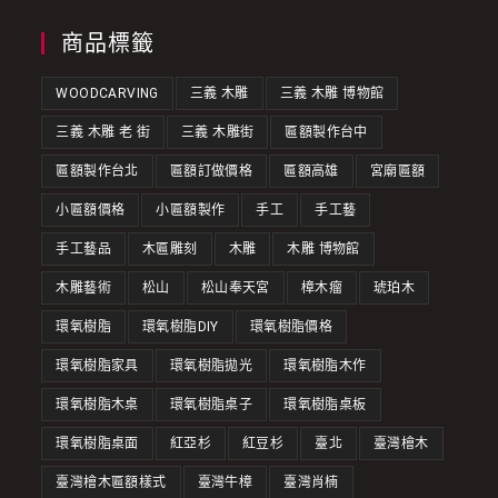
商品標籤
WOODCARVING
三義 木雕
三義 木雕 博物館
三義 木雕 老 街
三義 木雕街
匾額製作台中
匾額製作台北
匾額訂做價格
匾額高雄
宮廟匾額
小匾額價格
小匾額製作
手工
手工藝
手工藝品
木匾雕刻
木雕
木雕 博物館
木雕藝術
松山
松山奉天宮
樟木瘤
琥珀木
環氧樹脂
環氧樹脂DIY
環氧樹脂價格
環氧樹脂家具
環氧樹脂拋光
環氧樹脂木作
環氧樹脂木桌
環氧樹脂桌子
環氧樹脂桌板
環氧樹脂桌面
紅亞杉
紅豆杉
臺北
臺灣檜木
臺灣檜木匾額樣式
臺灣牛樟
臺灣肖楠