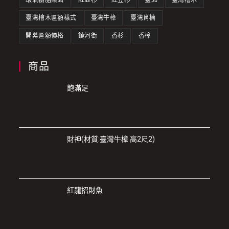
環氧樹脂桌面
紅亞杉
紅豆杉
臺北
臺灣檜木
臺灣檜木匾額樣式
臺灣牛樟
臺灣肖楠
開幕匾額價格
饒河街
香杉
香樟
商品
飽滿足
財神(材質:臺灣牛樟 高2尺2)
紅龍招財魚