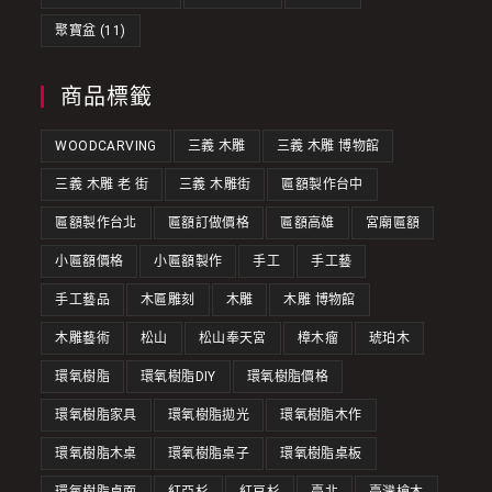
聚寶盆
(11)
商品標籤
WOODCARVING
三義 木雕
三義 木雕 博物館
三義 木雕 老 街
三義 木雕街
匾額製作台中
匾額製作台北
匾額訂做價格
匾額高雄
宮廟匾額
小匾額價格
小匾額製作
手工
手工藝
手工藝品
木匾雕刻
木雕
木雕 博物館
木雕藝術
松山
松山奉天宮
樟木瘤
琥珀木
環氧樹脂
環氧樹脂DIY
環氧樹脂價格
環氧樹脂家具
環氧樹脂拋光
環氧樹脂木作
環氧樹脂木桌
環氧樹脂桌子
環氧樹脂桌板