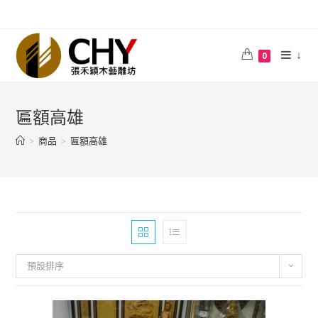
↓
0
匾額高雄
>
商品
>
匾額高雄
預設排序