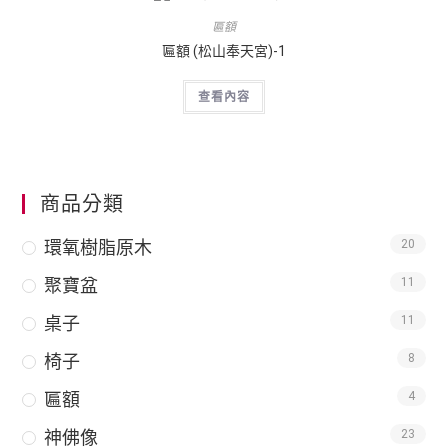
匾額
匾額 (松山奉天宮)-1
查看內容
商品分類
環氧樹脂原木
20
聚寶盆
11
桌子
11
椅子
8
匾額
4
神佛像
23