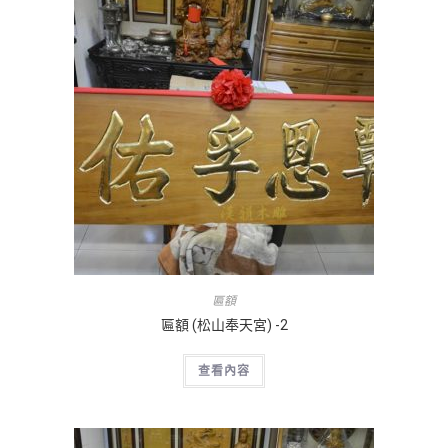
匾額
匾額 (松山奉天宮) -2
查看內容