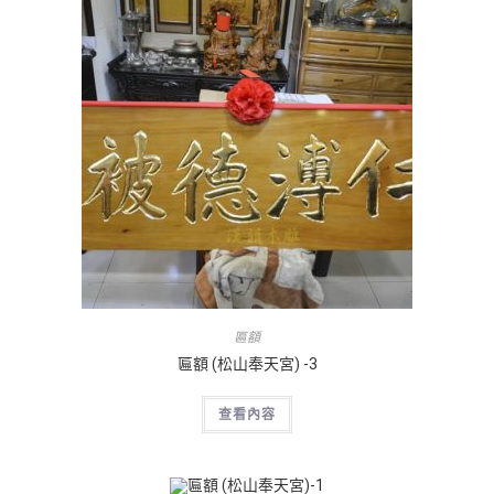
匾額
匾額 (松山奉天宮) -3
查看內容