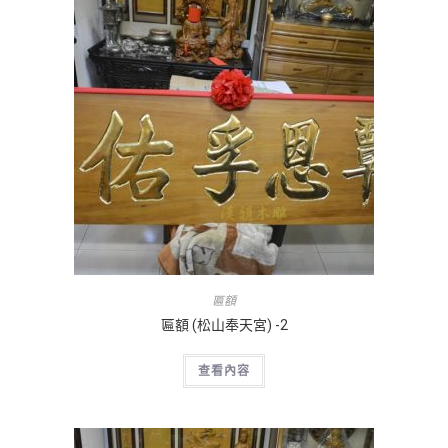
匾額
匾額 (松山奉天宮) -2
查看內容