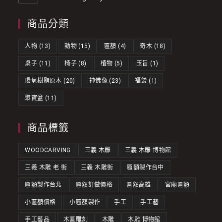
商品分類
人物
(13)
動物
(15)
匾額
(4)
奇木
(18)
桌子
(11)
椅子
(8)
植物
(5)
玉旨
(1)
環氧樹脂原木
(20)
神佛像
(23)
福袋
(1)
聚寶盆
(11)
商品標籤
WOODCARVING
三義 木雕
三義 木雕 博物館
三義 木雕 老 街
三義 木雕街
匾額製作台中
匾額製作台北
匾額訂做價格
匾額高雄
宮廟匾額
小匾額價格
小匾額製作
手工
手工藝
手工藝品
木匾雕刻
木雕
木雕 博物館