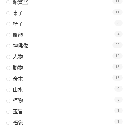
聚寶盆
11
桌子
11
椅子
8
匾額
4
神佛像
23
人物
13
動物
15
奇木
18
山水
0
植物
5
玉旨
1
福袋
1