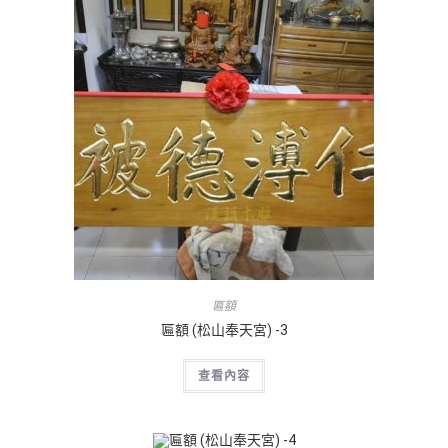
匾額
匾額 (松山奉天宮) -3
查看內容