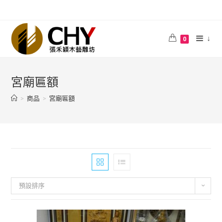
↓
0
宮廟匾額
>
商品
>
宮廟匾額
預設排序