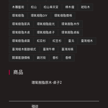
木雕藝術
松山
松山奉天宮
樟木瘤
琥珀木
環氧樹脂
環氧樹脂DIY
環氧樹脂價格
環氧樹脂家具
環氧樹脂拋光
環氧樹脂木作
環氧樹脂木桌
環氧樹脂桌子
環氧樹脂桌板
環氧樹脂桌面
紅亞杉
紅豆杉
臺北
臺灣檜木
臺灣檜木匾額樣式
臺灣牛樟
臺灣肖楠
開幕匾額價格
饒河街
香杉
香樟
商品
環氧樹脂原木-桌子2
殘荷