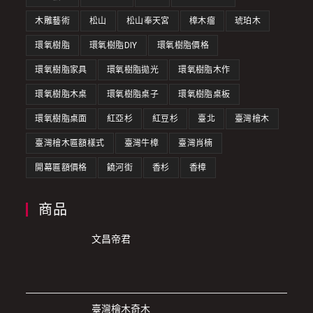
木雕藝術
松山
松山奉天宮
樟木瘤
琥珀木
環氧樹脂
環氧樹脂DIY
環氧樹脂價格
環氧樹脂家具
環氧樹脂拋光
環氧樹脂木作
環氧樹脂木桌
環氧樹脂桌子
環氧樹脂桌板
環氧樹脂桌面
紅亞杉
紅豆杉
臺北
臺灣檜木
臺灣檜木匾額樣式
臺灣牛樟
臺灣肖楠
開幕匾額價格
饒河街
香杉
香樟
商品
文昌帝君
臺灣檜木奇木