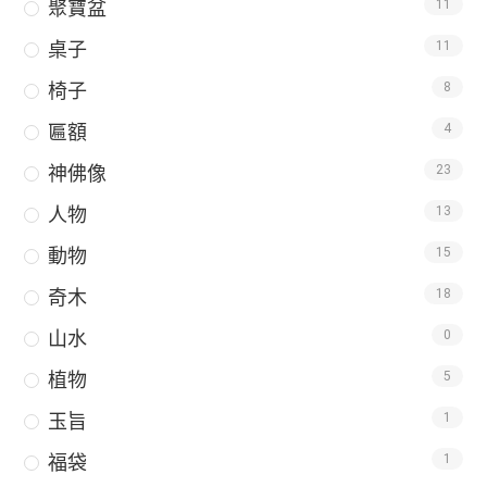
聚寶盆
11
桌子
11
椅子
8
匾額
4
神佛像
23
人物
13
動物
15
奇木
18
山水
0
植物
5
玉旨
1
福袋
1