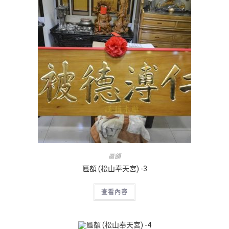
匾額
匾額 (松山奉天宮) -3
查看內容