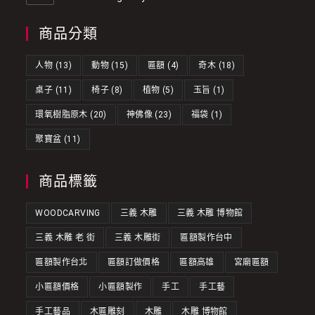
商品分類
人物
(13)
動物
(15)
匾額
(4)
奇木
(18)
桌子
(11)
椅子
(8)
植物
(5)
玉旨
(1)
環氧樹脂原木
(20)
神佛像
(23)
福袋
(1)
聚寶盆
(11)
商品標籤
WOODCARVING
三義 木雕
三義 木雕 博物館
三義 木雕 老 街
三義 木雕街
匾額製作台中
匾額製作台北
匾額訂做價格
匾額高雄
宮廟匾額
小匾額價格
小匾額製作
手工
手工藝
手工藝品
木匾雕刻
木雕
木雕 博物館