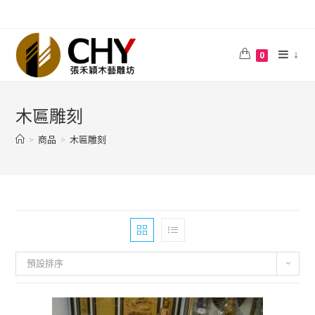
↓
0
木匾雕刻
>
商品
>
木匾雕刻
預設排序