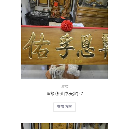
匾額
匾額 (松山奉天宮) -2
查看內容