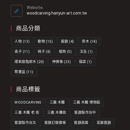
Website:
woodcarving.hanyun-art.com.tw
商品分類
人物
(13)
動物
(15)
匾額
(4)
奇木
(18)
桌子
(11)
椅子
(8)
植物
(5)
玉旨
(1)
環氧樹脂原木
(20)
神佛像
(23)
福袋
(1)
聚寶盆
(11)
商品標籤
WOODCARVING
三義 木雕
三義 木雕 博物館
三義 木雕 老 街
三義 木雕街
匾額製作台中
匾額製作台北
匾額訂做價格
匾額高雄
宮廟匾額