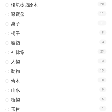
環氧樹脂原木
20
聚寶盆
11
桌子
11
椅子
8
匾額
4
神佛像
23
人物
13
動物
15
奇木
18
山水
0
植物
5
玉旨
1