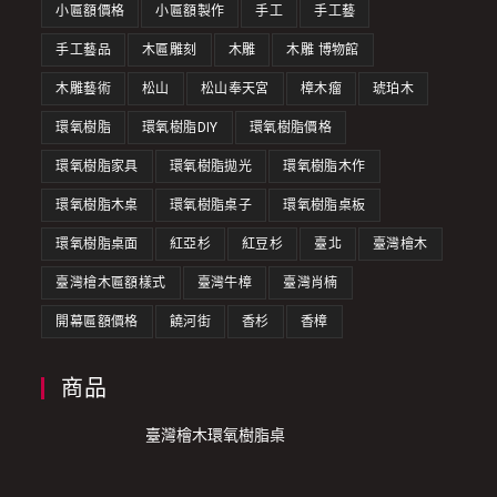
小匾額價格
小匾額製作
手工
手工藝
手工藝品
木匾雕刻
木雕
木雕 博物館
木雕藝術
松山
松山奉天宮
樟木瘤
琥珀木
環氧樹脂
環氧樹脂DIY
環氧樹脂價格
環氧樹脂家具
環氧樹脂拋光
環氧樹脂木作
環氧樹脂木桌
環氧樹脂桌子
環氧樹脂桌板
環氧樹脂桌面
紅亞杉
紅豆杉
臺北
臺灣檜木
臺灣檜木匾額樣式
臺灣牛樟
臺灣肖楠
開幕匾額價格
饒河街
香杉
香樟
商品
臺灣檜木環氧樹脂桌