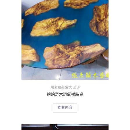
環氧樹脂原木
,
桌子
琥珀奇木環氧樹脂桌
查看內容