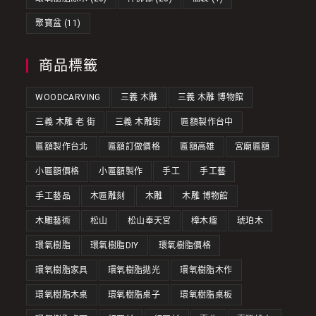
聚寶盆
(11)
商品標籤
WOODCARVING
三義 木雕
三義 木雕 博物館
三義 木雕 老 街
三義 木雕街
匾額製作台中
匾額製作台北
匾額訂做價格
匾額高雄
宮廟匾額
小匾額價格
小匾額製作
手工
手工藝
手工藝品
木匾雕刻
木雕
木雕 博物館
木雕藝術
松山
松山奉天宮
樟木瘤
琥珀木
環氧樹脂
環氧樹脂DIY
環氧樹脂價格
環氧樹脂家具
環氧樹脂拋光
環氧樹脂木作
環氧樹脂木桌
環氧樹脂桌子
環氧樹脂桌板