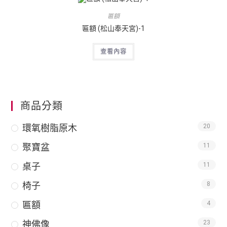
匾額
匾額 (松山奉天宮)-1
查看內容
商品分類
環氧樹脂原木
20
聚寶盆
11
桌子
11
椅子
8
匾額
4
神佛像
23