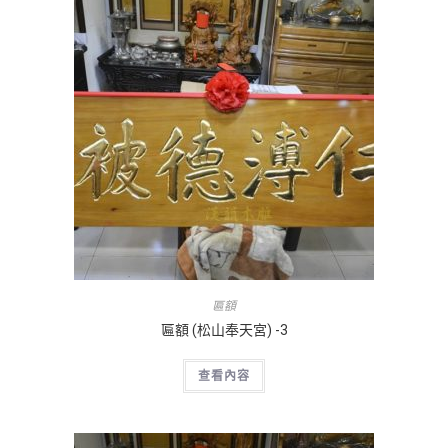
匾額
匾額 (松山奉天宮) -3
查看內容