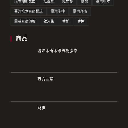
環氧樹脂桌面
紅亞杉
紅豆杉
臺北
臺灣檜木
臺灣檜木匾額樣式
臺灣牛樟
臺灣肖楠
開幕匾額價格
饒河街
香杉
香樟
商品
琥珀木奇木環氧樹脂桌
西方三聖
財神