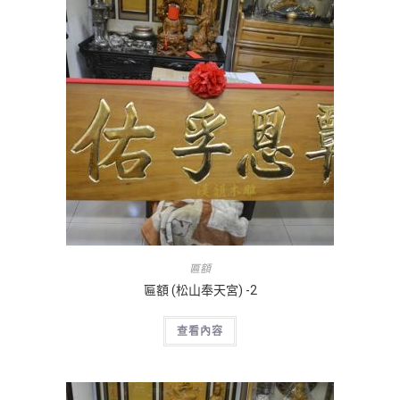
匾額
匾額 (松山奉天宮) -2
查看內容