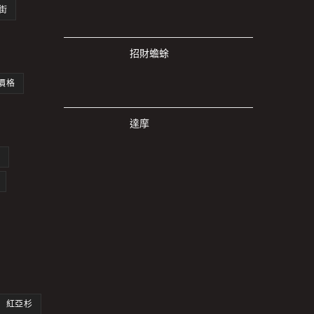
 街
招財蟾蜍
價格
達摩
紅亞杉