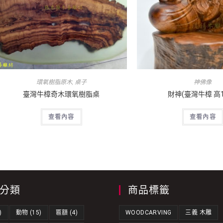
環氧樹脂原木
,
桌子
神佛像
臺灣牛樟奇木環氧樹脂桌
財神(臺灣牛樟 高1
查看內容
查看內容
分類
商品標籤
)
動物
(15)
匾額
(4)
WOODCARVING
三義 木雕