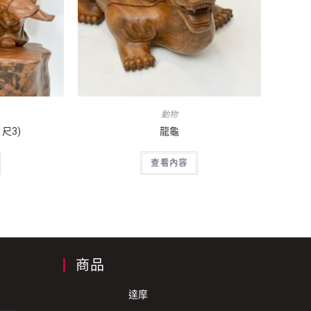
動物
尺3)
龍龜
查看內容
商品
達摩