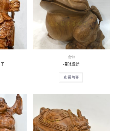
動物
太子
招財蟾蜍
查看內容