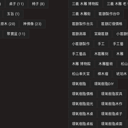
)
桌子
(11)
椅子
(8)
三義 木雕 博物館
三義 木雕 老
玉旨
(1)
三義 木雕街
匾額製作台中
脂原木
(20)
神佛像
(23)
匾額製作台北
匾額訂做價格
聚寶盆
(11)
匾額高雄
宮廟匾額
小匾額
小匾額製作
手工
手工藝
手工藝品
木匾雕刻
木雕
木雕 博物館
木雕藝術
松山
松山奉天宮
樟木瘤
琥珀木
環氧樹脂
環氧樹脂DIY
環氧樹脂價格
環氧樹脂家具
環氧樹脂拋光
環氧樹脂木作
環氧樹脂木桌
環氧樹脂桌子
環氧樹脂桌板
環氧樹脂桌面